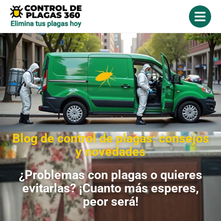
Blog de control de plagas: consejos
y novedades
¿Problemas con plagas o quieres
evitarlas? ¡Cuanto más esperes,
peor será!