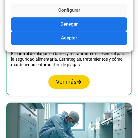
Configurar
Denegar
Prevención y Control de Plagas en
Aceptar
Bares y Restaurantes
El control de plagas en bares y restaurantes es esencial para
la seguridad alimentaria. Estrategias, tratamientos y cómo
mantener un entorno libre de plagas.
Ver más