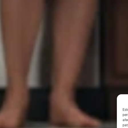
Est
per
afe
pat