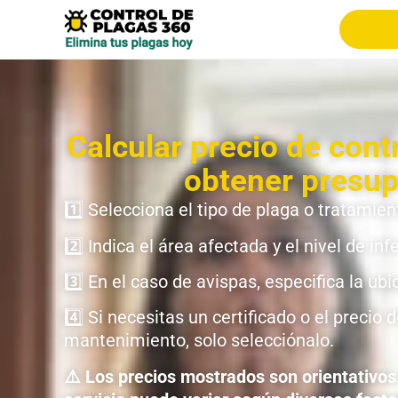
Calcular precio de cont
obtener presu
1️⃣ Selecciona el tipo de plaga o tratamien
2️⃣ Indica el área afectada y el nivel de inf
3️⃣ En el caso de avispas, especifica la ubi
4️⃣ Si necesitas un certificado o el precio 
mantenimiento, solo selecciónalo.
⚠️ Los precios mostrados son orientativos. 