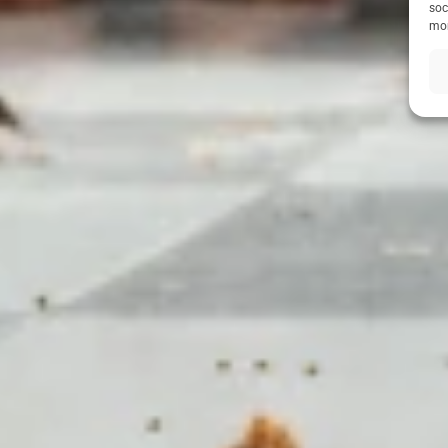
soc
mom