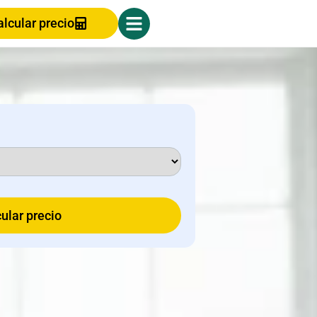
alcular precio
ular precio