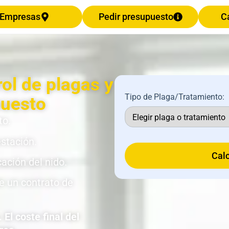
Empresas
Pedir presupuesto
C
rol de plagas y
Tipo de Plaga/Tratamiento:
puesto
to.
estación.
Calc
cación del nido.
de un contrato de
El coste final del