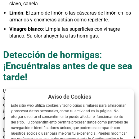
clavo, canela.
Limón
: El zumo de limón o las cáscaras de limón en los
armarios y encimeras actúan como repelente.
Vinagre blanco
: Limpia las superficies con vinagre
blanco. Su olor ahuyenta a las hormigas.
Detección de hormigas:
¡Encuéntralas antes de que sea
tarde!
Una vez que las hormigas han invadido tu hogar, lo primero
Aviso de Cookies
que debes hacer es detectar el problema. Si bien es cierto
que las hormigas son fáciles de detectar, es importante
Este sitio web utiliza cookies y tecnologías similares para almacenar
identificar el tipo de hormiga que tienes en tu hogar, ya que
y procesar datos personales, como tu actividad en la página. No
otorgar o retirar el consentimiento puede afectar el funcionamiento
esto determinará el tratamiento más efectivo.
del sitio. Tu consentimiento permite procesar datos como patrones de
navegación e identificadores únicos, que podemos compartir con
Las hormigas se dividen en dos grupos: las hormigas
nuestros socios o usar para mejorar tu experiencia. Puedes modificar
obreras y las hormigas reproductoras. Las hormigas obreras