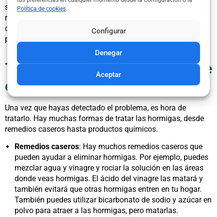
tus preferencias en cualquier momento desde la Configuración o la
son las que vemos a menudo, mientras que las hormigas
Política de cookies
.
reproductoras son las responsables de crear nuevas
colonias. Si ves hormigas reproductoras en tu hogar, es
Configurar
probable que tengas una colonia de hormigas cerca.
Denegar
Tratamiento de hormigas: ¡Elige
Aceptar
el método adecuado!
Una vez que hayas detectado el problema, es hora de
tratarlo. Hay muchas formas de tratar las hormigas, desde
remedios caseros hasta productos químicos.
Remedios caseros
: Hay muchos remedios caseros que
pueden ayudar a eliminar hormigas. Por ejemplo, puedes
mezclar agua y vinagre y rociar la solución en las áreas
donde veas hormigas. El ácido del vinagre las matará y
también evitará que otras hormigas entren en tu hogar.
También puedes utilizar bicarbonato de sodio y azúcar en
polvo para atraer a las hormigas, pero matarlas.