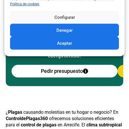
¿Problemas de plagas en tu
Política de cookies
.
casa o negocio? ¡Consigue
Configurar
aquí el mejor precio!
Denegar
Pide ahora un presupuesto gratuito y
encuentra una empresa de control de
Aceptar
plagas en tu zona
rápido y sin
compromiso.
Pedir presupuesto
¿
Plagas
causando molestias en tu hogar o negocio? En
ControldePlagas360
ofrecemos soluciones eficientes
para el
control de plagas
en Arrecife. El
clima subtropical