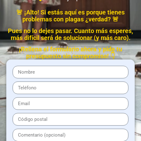
🚨 ¡Alto! Si estás aquí es porque tienes
problemas con plagas ¿verdad? 🚨
Pues no lo dejes pasar. Cuanto más esperes,
más difícil será de solucionar (y más caro).
¡Rellena el formulario ahora y pide tu
presupuesto sin compromiso! 👇