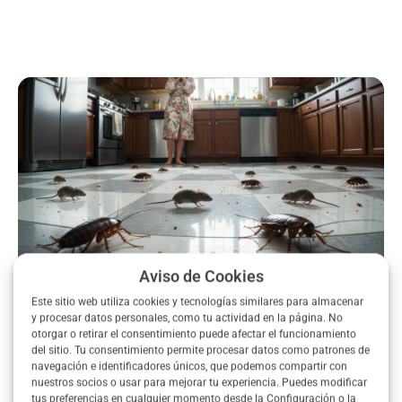
Aviso de Cookies
¿Problemas de plagas en tu
Este sitio web utiliza cookies y tecnologías similares para almacenar
y procesar datos personales, como tu actividad en la página. No
casa o negocio? ¡Consigue
otorgar o retirar el consentimiento puede afectar el funcionamiento
aquí el mejor precio!
del sitio. Tu consentimiento permite procesar datos como patrones de
navegación e identificadores únicos, que podemos compartir con
nuestros socios o usar para mejorar tu experiencia. Puedes modificar
Pide ahora un presupuesto gratuito y
tus preferencias en cualquier momento desde la Configuración o la