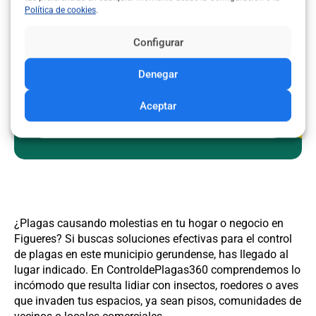
aquí el mejor precio!
Política de cookies
.
Pide ahora un presupuesto gratuito y
Configurar
encuentra una empresa de control de
plagas en tu zona
rápido y sin
Denegar
compromiso.
Aceptar
Pedir presupuesto
¿Plagas causando molestias en tu hogar o negocio en
Figueres? Si buscas soluciones efectivas para el control
de plagas en este municipio gerundense, has llegado al
lugar indicado. En ControldePlagas360 comprendemos lo
incómodo que resulta lidiar con insectos, roedores o aves
que invaden tus espacios, ya sean pisos, comunidades de