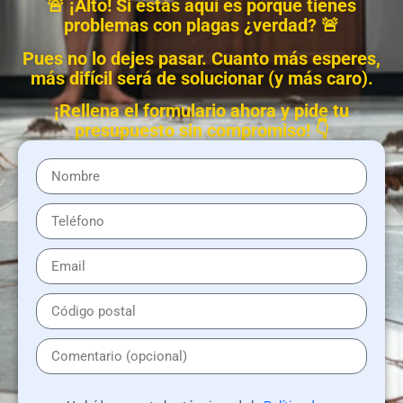
🚨 ¡Alto! Si estás aquí es porque tienes
problemas con plagas ¿verdad? 🚨
Pues no lo dejes pasar. Cuanto más esperes,
más difícil será de solucionar (y más caro).
¡Rellena el formulario ahora y pide tu
presupuesto sin compromiso! 👇