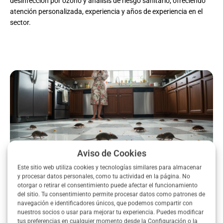
desinfección por ozono y análisis de riesgo sanitario, ofreciendo
atención personalizada, experiencia y años de experiencia en el
sector.
Aviso de Cookies
Este sitio web utiliza cookies y tecnologías similares para almacenar
y procesar datos personales, como tu actividad en la página. No
otorgar o retirar el consentimiento puede afectar el funcionamiento
¿Problemas de plagas en tu
del sitio. Tu consentimiento permite procesar datos como patrones de
navegación e identificadores únicos, que podemos compartir con
casa o negocio? ¡Consigue
nuestros socios o usar para mejorar tu experiencia. Puedes modificar
tus preferencias en cualquier momento desde la Configuración o la