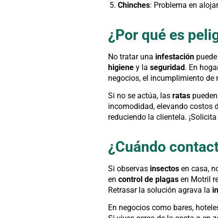
Chinches
: Problema en aloja
¿Por qué es peli
No tratar una
infestación
puede 
higiene
y la
seguridad
. En hoga
negocios, el incumplimiento de 
Si no se actúa, las
ratas
pueden 
incomodidad, elevando costos 
reduciendo la clientela. ¡Solicit
¿Cuándo contacta
Si observas
insectos
en casa, n
en
control de plagas
en Motril r
Retrasar la solución agrava la
i
En negocios como bares, hotele