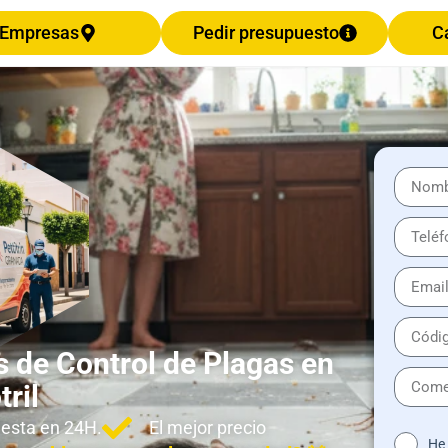
Empresas
Pedir presupuesto
C
 de Control de Plagas en
ril
esta en 24H.
El mejor precio
He 