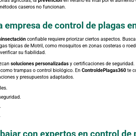
zonas agrícolas, la
prevención
en verano es vital por el aumento
 métodos caseros no funcionan.
 empresa de control de plagas en
sinsectación
confiable requiere priorizar ciertos aspectos. Bus
agas típicas de Motril, como mosquitos en zonas costeras o roed
erificar su fiabilidad.
ezcan
soluciones personalizadas
y certificaciones de seguridad.
 como trampas o control biológico. En
ControldePlagas360
te c
raciones y presupuestos adaptados.
les.
seguridad.
.
.
abajar con expertos en control de