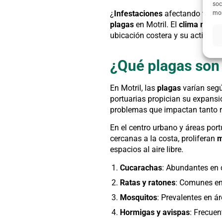
soc
¿
Infestaciones
afectando tu ho
mom
plagas
en Motril. El
clima medit
ubicación costera y su actividad
¿Qué plagas son
En Motril, las
plagas
varían segú
portuarias propician su expansi
problemas que impactan tanto 
En el centro urbano y áreas port
cercanas a la costa, proliferan
m
espacios al aire libre.
Cucarachas
: Abundantes en 
Ratas y ratones
: Comunes en
Mosquitos
: Prevalentes en á
Hormigas y avispas
: Frecuen