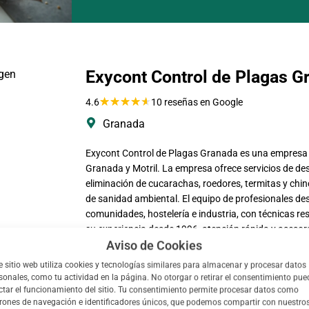
Exycont Control de Plagas G
★
★
★
★
★
4.6
10 reseñas en Google
Granada
Exycont Control de Plagas Granada es una empresa e
Granada y Motril. La empresa ofrece servicios de des
eliminación de cucarachas, roedores, termitas y chin
de sanidad ambiental. El equipo de profesionales des
comunidades, hostelería e industria, con técnicas 
su experiencia desde 1996, atención rápida y asesor
Aviso de Cookies
vigilancia y prevención de legionella y otros tratam
e sitio web utiliza cookies y tecnologías similares para almacenar y procesar datos
sonales, como tu actividad en la página. No otorgar o retirar el consentimiento pue
ctar el funcionamiento del sitio. Tu consentimiento permite procesar datos como
rones de navegación e identificadores únicos, que podemos compartir con nuestro