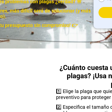
enes problemas con plagas ¿verdad? 🚨
es, más difícil será de solucionar (y más
o).
e tu presupuesto sin compromiso! 👉
¿Cuánto cuesta u
plagas? ¡Usa 
1️⃣ Elige la plaga que qui
preventivo para proteger
2️⃣ Especifica el tamaño 