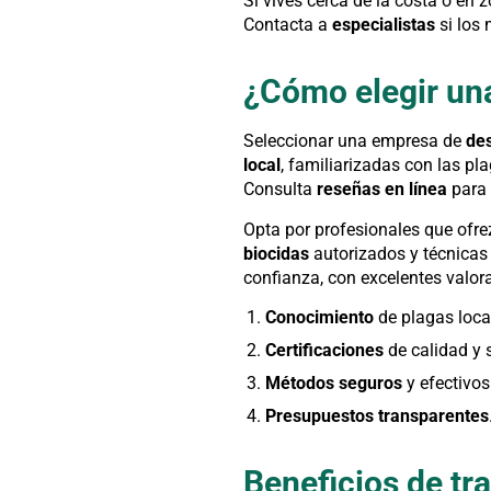
Si vives cerca de la costa o en 
Contacta a
especialistas
si los
¿Cómo elegir una
Seleccionar una empresa de
de
local
, familiarizadas con las pl
Consulta
reseñas en línea
para v
Opta por profesionales que ofr
biocidas
autorizados y técnicas
confianza, con excelentes valo
Conocimiento
de plagas loca
Certificaciones
de calidad y 
Métodos seguros
y efectivos
Presupuestos transparentes
Beneficios de tr