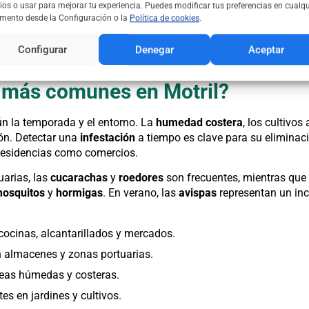
ios o usar para mejorar tu experiencia. Puedes modificar tus preferencias en cualqu
gar o negocio? En
ControldePlagas360
ofrecemos soluciones ef
ento desde la Configuración o la
Política de cookies
.
erráneo subtropical
de Motril, con veranos cálidos y húmedos e 
 agrícola y portuaria, favorece la proliferación de
plagas
de inse
Configurar
Denegar
Aceptar
 más comunes en Motril?
n la temporada y el entorno. La
humedad costera
, los cultivos
ón. Detectar una
infestación
a tiempo es clave para su eliminac
residencias como comercios.
uarias, las
cucarachas
y
roedores
son frecuentes, mientras que 
osquitos
y
hormigas
. En verano, las
avispas
representan un inc
cocinas, alcantarillados y mercados.
 almacenes y zonas portuarias.
reas húmedas y costeras.
tes en jardines y cultivos.