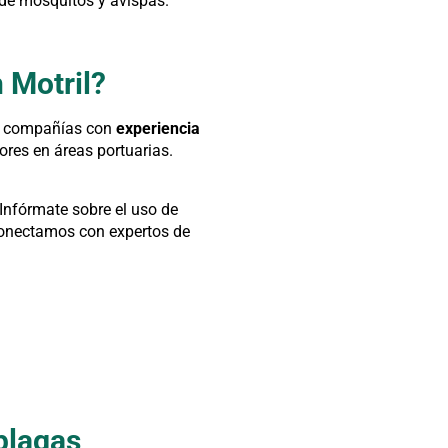
 de mosquitos y avispas.
 Motril?
ca compañías con
experiencia
ores en áreas portuarias.
 Infórmate sobre el uso de
onectamos con expertos de
 plagas