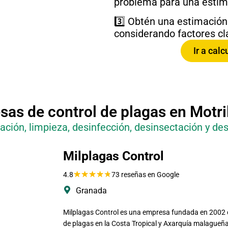
problema para una estim
3️⃣ Obtén una estimación
considerando factores cla
Ir a cal
as de control de plagas en
Motri
ación, limpieza, desinfección, desinsectación y des
Milplagas Control
★
★
★
★
★
4.8
73 reseñas en Google
Granada
Milplagas Control es una empresa fundada en 2002 c
de plagas en la Costa Tropical y Axarquía malagueña,