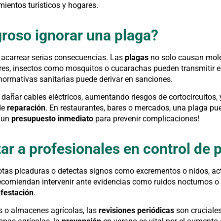
mientos turísticos y hogares.
groso ignorar una plaga?
acarrear serias consecuencias. Las
plagas
no solo causan mole
res, insectos como mosquitos o cucarachas pueden transmitir 
normativas sanitarias puede derivar en sanciones.
dañar cables eléctricos, aumentando riesgos de cortocircuitos, 
de
reparación
. En restaurantes, bares o mercados, una plaga pue
a un
presupuesto inmediato
para prevenir complicaciones!
r a profesionales en control de 
otas picaduras o detectas signos como excrementos o nidos, ac
ecomiendan intervenir ante evidencias como ruidos nocturnos o
nfestación
.
s o almacenes agrícolas, las
revisiones periódicas
son cruciale