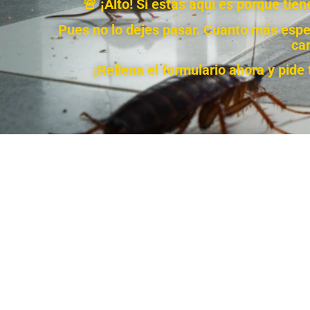
🚨 ¡Alto! Si estás aquí es porque ti
Pues no lo dejes pasar. Cuanto más esper
car
¡Rellena el formulario ahora y pid