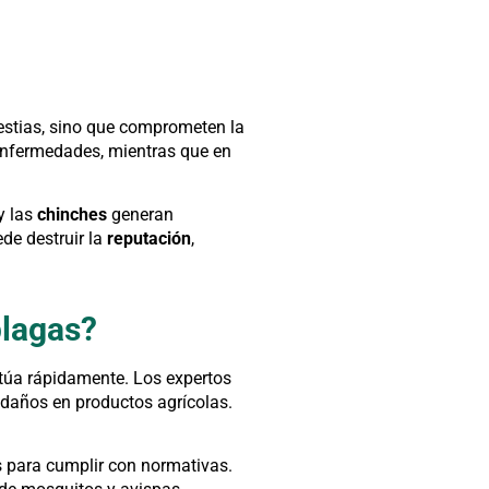
stias, sino que comprometen la
enfermedades, mientras que en
y las
chinches
generan
de destruir la
reputación
,
plagas?
túa rápidamente. Los expertos
 daños en productos agrícolas.
s para cumplir con normativas.