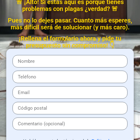
🚨 ¡Alto! Si estás aquí es porque tienes
problemas con plagas ¿verdad? 🚨
Pues no lo dejes pasar. Cuanto más esperes,
más difícil será de solucionar (y más caro).
¡Rellena el formulario ahora y pide tu
presupuesto sin compromiso! 👇