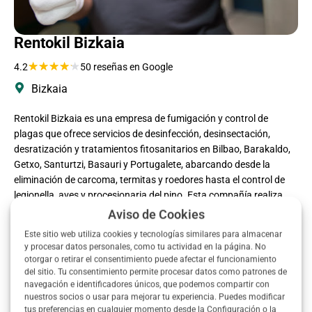
Rentokil Bizkaia
★
★
★
★
★
4.2
50 reseñas en Google
Bizkaia
Rentokil Bizkaia es una empresa de fumigación y control de
plagas que ofrece servicios de desinfección, desinsectación,
desratización y tratamientos fitosanitarios en Bilbao, Barakaldo,
Getxo, Santurtzi, Basauri y Portugalete, abarcando desde la
eliminación de carcoma, termitas y roedores hasta el control de
legionella, aves y procesionaria del pino. Esta compañía realiza
inspecciones detalladas y emite informes técnicos, ofreciendo
Aviso de Cookies
garantías de hasta 10 años en tratamientos de xilófagos. Los
Este sitio web utiliza cookies y tecnologías similares para almacenar
profesionales del equipo son valorados por su seriedad,
y procesar datos personales, como tu actividad en la página. No
amabilidad y capacidad explicativa, con un servicio puntual y
otorgar o retirar el consentimiento puede afectar el funcionamiento
limpio que resuelve las dudas de los clientes.
del sitio. Tu consentimiento permite procesar datos como patrones de
navegación e identificadores únicos, que podemos compartir con
nuestros socios o usar para mejorar tu experiencia. Puedes modificar
tus preferencias en cualquier momento desde la Configuración o la