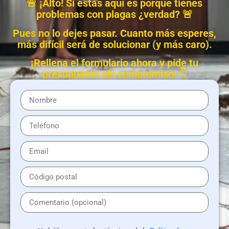
🚨 ¡Alto! Si estás aquí es porque tienes
problemas con plagas ¿verdad? 🚨
Pues no lo dejes pasar. Cuanto más esperes,
más difícil será de solucionar (y más caro).
¡Rellena el formulario ahora y pide tu
presupuesto sin compromiso! 👇