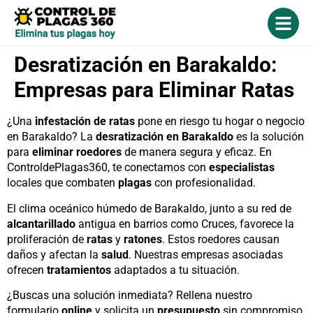
Desratización en Barakaldo:
Empresas para Eliminar Ratas
¿Una
infestación de ratas
pone en riesgo tu hogar o negocio
en Barakaldo? La
desratización en Barakaldo
es la solución
para
eliminar
roedores
de manera segura y eficaz. En
ControldePlagas360, te conectamos con
especialistas
locales que combaten
plagas
con profesionalidad.
El clima oceánico húmedo de Barakaldo, junto a su red de
alcantarillado
antigua en barrios como Cruces, favorece la
proliferación de
ratas
y
ratones
. Estos roedores causan
daños y afectan la
salud
. Nuestras empresas asociadas
ofrecen
tratamientos
adaptados a tu situación.
¿Buscas una solución inmediata? Rellena nuestro
formulario
online
y solicita un
presupuesto
sin compromiso.