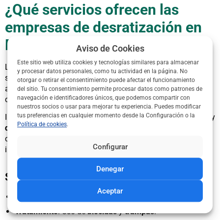
¿Qué servicios ofrecen las
empresas de desratización en
Barakaldo?
Aviso de Cookies
Este sitio web utiliza cookies y tecnologías similares para almacenar
Las empresas de
control de plagas
en Barakaldo ofrecen
y procesar datos personales, como tu actividad en la página. No
soluciones integrales. Realizan
inspecciones
para detectar
otorgar o retirar el consentimiento puede afectar el funcionamiento
accesos de
ratas
y aplican
tratamientos
con trampas y
del sitio. Tu consentimiento permite procesar datos como patrones de
navegación e identificadores únicos, que podemos compartir con
cebos homologados.
nuestros socios o usar para mejorar tu experiencia. Puedes modificar
tus preferencias en cualquier momento desde la Configuración o la
Implementan
medidas
preventivas como sellado de grietas y
Política de cookies
.
desinfección
. Los servicios se adaptan a hogares,
comunidades, restaurantes o almacenes en zonas
Configurar
industriales de Barakaldo.
Denegar
Servicios destacados
Aceptar
Inspección
: Evaluación de la infestación.
Tratamiento
: Uso de
biocidas
y
trampas
.