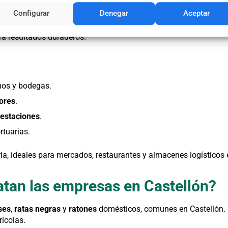
las empresas de desratización en
Configurar
Denegar
Aceptar
n proporcionan servicios integrales, adaptados a
hogares
, com
a resultados duraderos.
anos y bodegas.
ores
.
festaciones
.
rtuarias.
ia, ideales para mercados, restaurantes y almacenes logísticos 
atan las empresas en Castellón?
ses
,
ratas negras
y
ratones
domésticos, comunes en Castellón. 
rícolas.