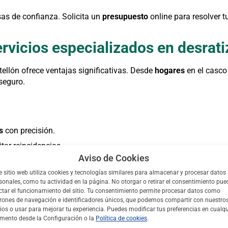
as de confianza. Solicita un
presupuesto
online para resolver 
ervicios especializados en desrat
ellón ofrece ventajas significativas. Desde
hogares
en el casco
seguro.
s
con precisión.
tar reincidencias.
Aviso de Cookies
multas sanitarias.
e sitio web utiliza cookies y tecnologías similares para almacenar y procesar datos
y clientes.
sonales, como tu actividad en la página. No otorgar o retirar el consentimiento pue
ctar el funcionamiento del sitio. Tu consentimiento permite procesar datos como
 es vital para bares y hoteles. Un servicio de
control
mejora la r
rones de navegación e identificadores únicos, que podemos compartir con nuestro
ios o usar para mejorar tu experiencia. Puedes modificar tus preferencias en cualqu
ento desde la Configuración o la
Política de cookies
.