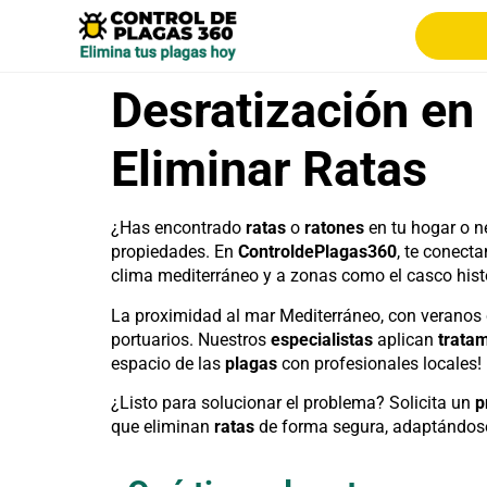
Desratización en
Eliminar Ratas
¿Has encontrado
ratas
o
ratones
en tu hogar o n
propiedades. En
ControldePlagas360
, te conect
clima mediterráneo y a zonas como el casco histór
La proximidad al mar Mediterráneo, con veranos 
portuarios. Nuestros
especialistas
aplican
trata
espacio de las
plagas
con profesionales locales!
¿Listo para solucionar el problema? Solicita un
p
que eliminan
ratas
de forma segura, adaptándose a