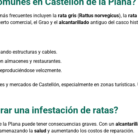
omunes en Castellón de la Plana?
más frecuentes incluyen la
rata gris
(
Rattus norvegicus
), la
rata
rto comercial, el Grao y el
alcantarillado
antiguo del casco hist
ñando estructuras y cables.
en almacenes y restaurantes.
, reproduciéndose velozmente.
res y mercados de Castellón, especialmente en zonas turísticas.
rar una infestación de ratas?
e la Plana puede tener consecuencias graves. Con un
alcantaril
, amenazando la
salud
y aumentando los costos de reparación.