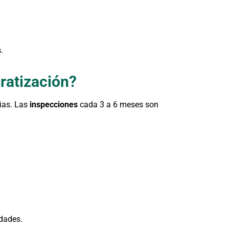
s
.
ratización?
ias. Las
inspecciones
cada 3 a 6 meses son
idades.