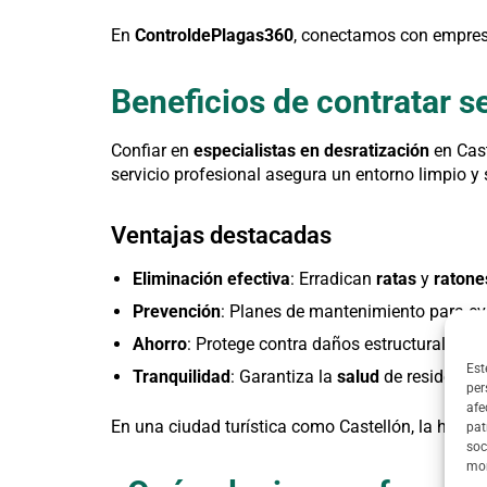
En
ControldePlagas360
, conectamos con empres
Beneficios de contratar s
Confiar en
especialistas en desratización
en Cast
servicio profesional asegura un entorno limpio y 
Ventajas destacadas
Eliminación efectiva
: Erradican
ratas
y
ratone
Prevención
: Planes de mantenimiento para evi
Ahorro
: Protege contra daños estructurales y 
Est
Tranquilidad
: Garantiza la
salud
de residentes 
per
afe
En una ciudad turística como Castellón, la higiene
pat
soc
mom