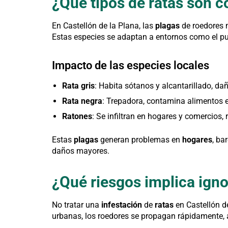
¿Qué tipos de ratas son c
En Castellón de la Plana, las
plagas
de roedores 
Estas especies se adaptan a entornos como el pue
Impacto de las especies locales
Rata gris
: Habita sótanos y alcantarillado, da
Rata negra
: Trepadora, contamina alimentos 
Ratones
: Se infiltran en hogares y comercios
Estas
plagas
generan problemas en
hogares
, ba
daños mayores.
¿Qué riesgos implica igno
No tratar una
infestación
de
ratas
en Castellón d
urbanas, los roedores se propagan rápidamente