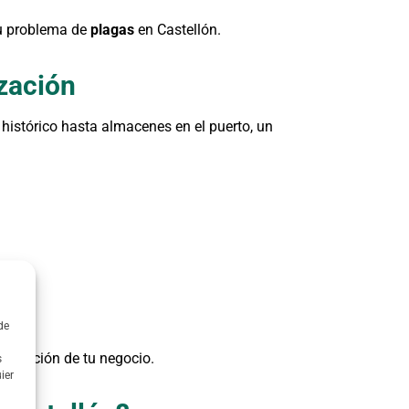
tu problema de
plagas
en Castellón.
ización
 histórico hasta almacenes en el puerto, un
de
eputación de tu negocio.
s
ier