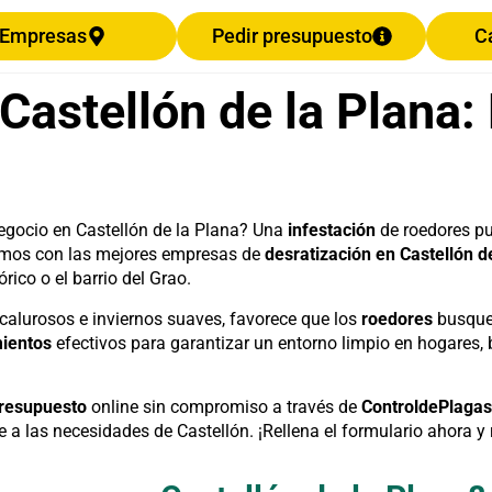
Empresas
Pedir presupuesto
C
 Castellón de la Plana
egocio en Castellón de la Plana? Una
infestación
de roedores pu
amos con las mejores empresas de
desratización en Castellón d
ico o el barrio del Grao.
calurosos e inviernos suaves, favorece que los
roedores
busque
mientos
efectivos para garantizar un entorno limpio en hogares, b
resupuesto
online sin compromiso a través de
ControldePlaga
 las necesidades de Castellón. ¡Rellena el formulario ahora y r