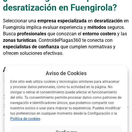
desratización en Fuengirola?
Seleccionar una
empresa especializada
en
desratización
en
Fuengirola implica evaluar experiencia y
métodos
seguros.
Busca
profesionales
que conozcan el
entorno costero
y las
zonas turísticas
. ControldePlagas360 te conecta con
especialistas de confianza
que cumplen normativas y
ofrecen soluciones efectivas.
Aspectos a considerar
Aviso de Cookies
Experiencia local
: Conocimiento de
Los Boliches
y
Las
Este sitio web utiliza cookies y tecnologías similares para almacenar
y procesar datos personales, como tu actividad en la página. No
Lagunas
.
otorgar o retirar el consentimiento puede afectar el funcionamiento
Certificaciones
: Cumplimiento de normativas de
salud
.
del sitio. Tu consentimiento permite procesar datos como patrones de
navegación e identificadores únicos, que podemos compartir con
Técnicas seguras
: Uso de
biocidas
y
trampas
ecológicos.
nuestros socios o usar para mejorar tu experiencia. Puedes modificar
tus preferencias en cualquier momento desde la Configuración o la
Reseñas
: Opiniones positivas de
comunidades
y
Política de cookies
.
negocios
.