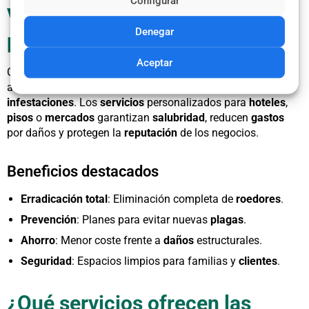
Configurar
Ventajas de contratar
Denegar
profesionales en desratización
Aceptar
Confiar en
especialistas
en
desratización
en Fuengirola
asegura la
eliminación
de
ratas
y la
prevención
de futuras
infestaciones
. Los
servicios
personalizados para
hoteles
,
pisos
o
mercados
garantizan
salubridad
, reducen
gastos
por daños y protegen la
reputación
de los negocios.
Beneficios destacados
Erradicación total
: Eliminación completa de
roedores
.
Prevención
: Planes para evitar nuevas
plagas
.
Ahorro
: Menor coste frente a
daños
estructurales.
Seguridad
: Espacios limpios para familias y
clientes
.
¿Qué servicios ofrecen las