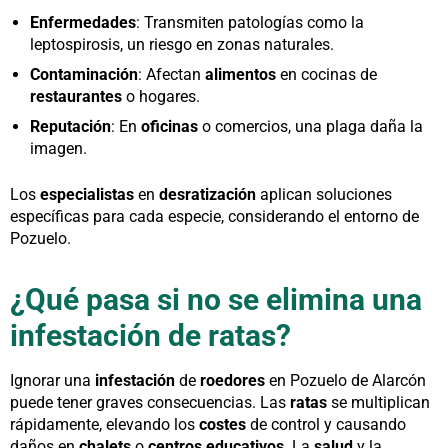
Enfermedades
: Transmiten patologías como la
leptospirosis, un riesgo en zonas naturales.
Contaminación
: Afectan
alimentos
en cocinas de
restaurantes
o hogares.
Reputación
: En
oficinas
o comercios, una plaga daña la
imagen.
Los
especialistas
en
desratización
aplican soluciones
específicas para cada especie, considerando el entorno de
Pozuelo.
¿Qué pasa si no se elimina una
infestación de ratas?
Ignorar una
infestación
de
roedores
en Pozuelo de Alarcón
puede tener graves consecuencias. Las
ratas
se multiplican
rápidamente, elevando los
costes
de control y causando
daños en
chalets
o
centros educativos
. La
salud
y la