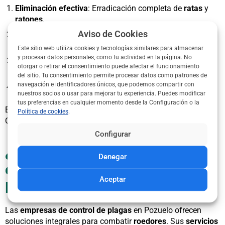
Eliminación efectiva
: Erradicación completa de
ratas
y
ratones
.
Aviso de Cookies
Prevención
: Planes para evitar nuevas plagas en
jardines
.
Este sitio web utiliza cookies y tecnologías similares para almacenar
y procesar datos personales, como tu actividad en la página. No
Ahorro
: Evita reparaciones costosas por daños
otorgar o retirar el consentimiento puede afectar el funcionamiento
estructurales.
del sitio. Tu consentimiento permite procesar datos como patrones de
navegación e identificadores únicos, que podemos compartir con
Tranquilidad
: Espacios seguros para familias y clientes.
nuestros socios o usar para mejorar tu experiencia. Puedes modificar
tus preferencias en cualquier momento desde la Configuración o la
En
restaurantes
y
oficinas
, la higiene refuerza la confianza.
Política de cookies
.
Contacta con
expertos
a través de nuestro formulario.
Configurar
¿Qué servicios ofrecen las
Denegar
empresas de desratización en
Aceptar
Pozuelo de Alarcón?
Las
empresas de control de plagas
en Pozuelo ofrecen
soluciones integrales para combatir
roedores
. Sus
servicios