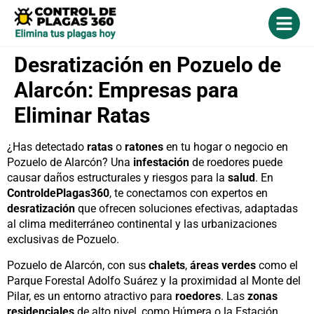
Desratización en Pozuelo de
Alarcón: Empresas para
Eliminar Ratas
¿Has detectado
ratas
o
ratones
en tu hogar o negocio en
Pozuelo de Alarcón? Una
infestación
de roedores puede
causar daños estructurales y riesgos para la
salud
. En
ControldePlagas360
, te conectamos con expertos en
desratización
que ofrecen soluciones efectivas, adaptadas
al clima mediterráneo continental y las urbanizaciones
exclusivas de Pozuelo.
Pozuelo de Alarcón, con sus
chalets
,
áreas verdes
como el
Parque Forestal Adolfo Suárez y la proximidad al Monte del
Pilar, es un entorno atractivo para
roedores
. Las
zonas
residenciales
de alto nivel, como Húmera o la Estación,