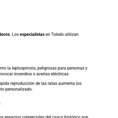
dores
. Los
especialistas
en Toledo utilizan
o la leptospirosis, peligrosas para personas y
ovocar incendios o averías eléctricas.
ápida reproducción de las ratas aumenta los
to personalizado.
?
los espacios comerciales del casco histórico son