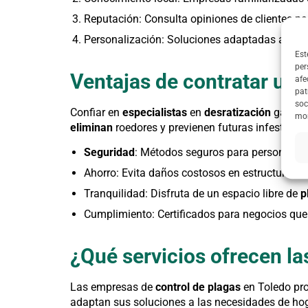
Reputación: Consulta opiniones de clientes par
Personalización: Soluciones adaptadas a hog
Est
per
Ventajas de contratar un
afe
pat
soc
Confiar en
especialistas
en
desratización
garanti
mom
eliminan
roedores y previenen futuras infestacion
Seguridad
: Métodos seguros para personas, 
Ahorro: Evita daños costosos en estructuras 
Tranquilidad: Disfruta de un espacio libre de
p
Cumplimiento: Certificados para negocios que 
¿Qué servicios ofrecen l
Las empresas de
control de plagas
en Toledo pro
adaptan sus soluciones a las necesidades de hog