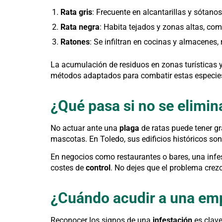
Rata gris
: Frecuente en alcantarillas y sótan
Rata negra
: Habita tejados y zonas altas, co
Ratones
: Se infiltran en cocinas y almacenes
La acumulación de residuos en zonas turísticas y
métodos adaptados para combatir estas especie
¿Qué pasa si no se elimin
No actuar ante una
plaga
de ratas puede tener g
mascotas. En Toledo, sus edificios históricos son
En negocios como restaurantes o bares, una inf
costes de
control
. No dejes que el problema cre
¿Cuándo acudir a una emp
Reconocer los signos de una
infestación
es clave