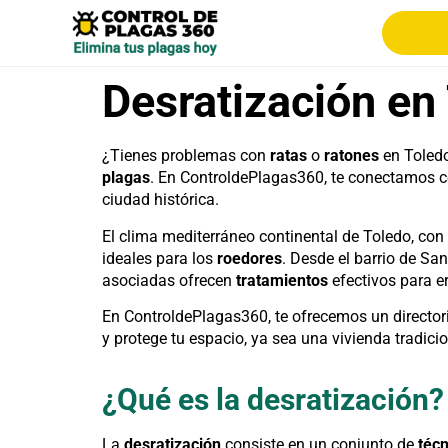
Desratización en
¿Tienes problemas con
ratas
o
ratones
en Toled
plagas
. En ControldePlagas360, te conectamos c
ciudad histórica.
El clima mediterráneo continental de Toledo, con 
ideales para los
roedores
. Desde el barrio de Sa
asociadas ofrecen
tratamientos
efectivos para er
En ControldePlagas360, te ofrecemos un director
y protege tu espacio, ya sea una vivienda tradici
¿Qué es la desratización?
La
desratización
consiste en un conjunto de
técn