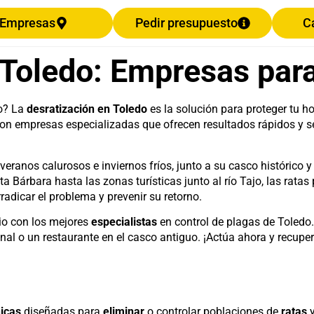
Empresas
Pedir presupuesto
C
 Toledo: Empresas para
o? La
desratización en Toledo
es la solución para proteger tu 
on empresas especializadas que ofrecen resultados rápidos y s
veranos calurosos e inviernos fríos, junto a su casco histórico y
nta Bárbara hasta las zonas turísticas junto al río Tajo, las ra
radicar el problema y prevenir su retorno.
io con los mejores
especialistas
en control de plagas de Toledo
onal o un restaurante en el casco antiguo. ¡Actúa ahora y recupe
icas
diseñadas para
eliminar
o controlar poblaciones de
ratas