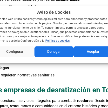
a verificar su calidad.
Aviso de Cookies
ares, comercios o comunidades.
e sitio web utiliza cookies y tecnologías similares para almacenar y procesar datos
sonales, como tu actividad en la página. No otorgar o retirar el consentimiento pue
a empresa especializada en desrat
ctar el funcionamiento del sitio. Tu consentimiento permite procesar datos como
rones de navegación e identificadores únicos, que podemos compartir con nuestro
ios o usar para mejorar tu experiencia. Puedes modificar tus preferencias en cualqu
za múltiples beneficios. En Toledo, las empresas asociadas a 
ento desde la Configuración o la
Política de cookies
.
es, protegiendo tu propiedad y tu tranquilidad.
Configurar
Denegar
Aceptar
mascotas y el medio ambiente.
o mercancías.
lagas
.
requieren normativas sanitarias.
as empresas de desratización en T
porcionan servicios integrales para combatir
roedores
. Desde i
ares, restaurantes o comunidades en el entorno histórico y mod