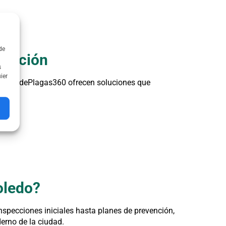
de
ización
s
ier
ControldePlagas360 ofrecen soluciones que
oledo?
nspecciones iniciales hasta planes de prevención,
erno de la ciudad.