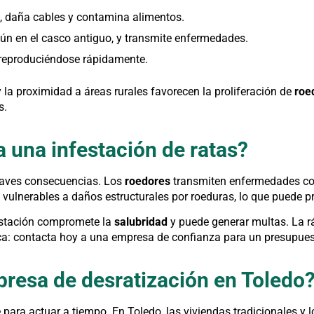
os, daña cables y contamina alimentos.
mún en el casco antiguo, y transmite enfermedades.
, reproduciéndose rápidamente.
 la proximidad a áreas rurales favorecen la proliferación de
roe
s.
a una infestación de ratas?
raves consecuencias. Los
roedores
transmiten enfermedades com
 vulnerables a daños estructurales por roeduras, lo que puede pr
estación compromete la
salubridad
y puede generar multas. La r
zca: contacta hoy a una empresa de confianza para un presupues
resa de desratización en Toledo
 para actuar a tiempo. En Toledo, las viviendas tradicionales y 