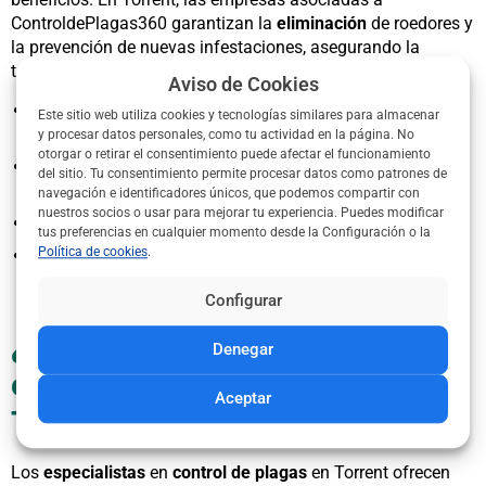
ControldePlagas360 garantizan la
eliminación
de roedores y
la prevención de nuevas infestaciones, asegurando la
tranquilidad de tu hogar o negocio.
Aviso de Cookies
Seguridad
: Métodos respetuosos con el medio ambiente
Este sitio web utiliza cookies y tecnologías similares para almacenar
y las personas.
y procesar datos personales, como tu actividad en la página. No
otorgar o retirar el consentimiento puede afectar el funcionamiento
Ahorro: Evita daños costosos en estructuras o
del sitio. Tu consentimiento permite procesar datos como patrones de
mercancías.
navegación e identificadores únicos, que podemos compartir con
nuestros socios o usar para mejorar tu experiencia. Puedes modificar
Tranquilidad: Espacios libres de
plagas
para tu confort.
tus preferencias en cualquier momento desde la Configuración o la
Política de cookies
.
Normativas: Certificados para negocios que requieren
inspecciones sanitarias.
Configurar
¿Qué servicios ofrecen las
Denegar
empresas de desratización en
Aceptar
Torrent?
Los
especialistas
en
control de plagas
en Torrent ofrecen