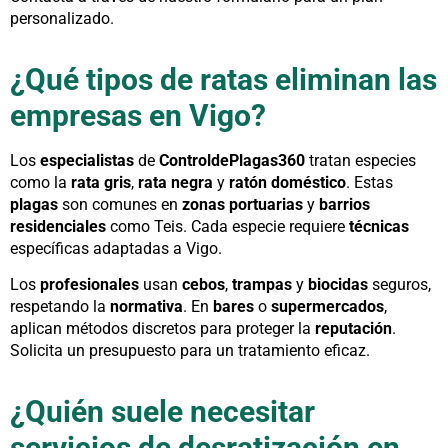
personalizado.
¿Qué tipos de ratas eliminan las
empresas en Vigo?
Los
especialistas
de
ControldePlagas360
tratan especies
como la
rata gris
,
rata negra
y
ratón doméstico
. Estas
plagas
son comunes en
zonas portuarias
y
barrios
residenciales
como Teis. Cada especie requiere
técnicas
específicas adaptadas a Vigo.
Los
profesionales
usan
cebos
,
trampas
y
biocidas
seguros,
respetando la
normativa
. En
bares
o
supermercados
,
aplican métodos discretos para proteger la
reputación
.
Solicita un presupuesto para un tratamiento eficaz.
¿Quién suele necesitar
servicios de desratización en