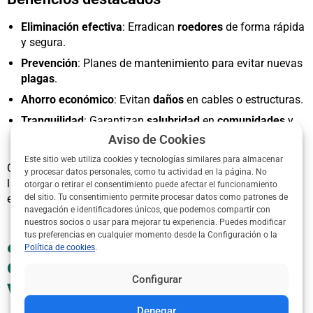
Eliminación efectiva
: Erradican
roedores
de forma rápida
y segura.
Prevención
: Planes de mantenimiento para evitar nuevas
plagas
.
Ahorro económico
: Evitan
daños
en cables o estructuras.
Tranquilidad
: Garantizan
salubridad
en
comunidades
y
hoteles
.
Aviso de Cookies
Este sitio web utiliza cookies y tecnologías similares para almacenar
Con
ControldePlagas360
, accedes a
servicios
que cumplen
y procesar datos personales, como tu actividad en la página. No
la
normativa
. Solicita un presupuesto y protege tu espacio
otorgar o retirar el consentimiento puede afectar el funcionamiento
en Vigo.
del sitio. Tu consentimiento permite procesar datos como patrones de
navegación e identificadores únicos, que podemos compartir con
nuestros socios o usar para mejorar tu experiencia. Puedes modificar
¿Qué servicios ofrecen las
tus preferencias en cualquier momento desde la Configuración o la
Política de cookies
.
empresas de desratización en
Configurar
Vigo?
Denegar