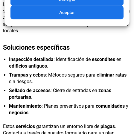
Las empresas de
control de plagas
en Vigo ofrecen
soluciones integrales para
roedores
. Desde
inspecciones
en
Aceptar
almacenes marítimos
hasta
tratamientos
en
restaurantes
,
adaptan sus métodos al
clima húmedo
y a las necesidades
locales.
Soluciones específicas
Inspección detallada
: Identificación de
escondites
en
edificios antiguos
.
Trampas y cebos
: Métodos seguros para
eliminar ratas
sin riesgos.
Sellado de accesos
: Cierre de entradas en
zonas
portuarias
.
Mantenimiento
: Planes preventivos para
comunidades
y
negocios
.
Estos
servicios
garantizan un entorno libre de
plagas
.
Contacta a través de nuestro formulario para un plan