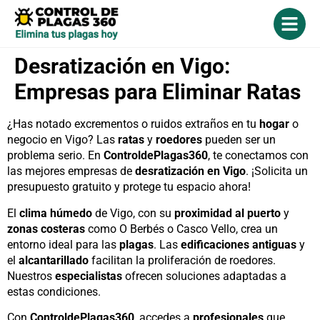
Desratización en Vigo:
Empresas para Eliminar Ratas
¿Has notado excrementos o ruidos extraños en tu
hogar
o
negocio en Vigo? Las
ratas
y
roedores
pueden ser un
problema serio. En
ControldePlagas360
, te conectamos con
las mejores empresas de
desratización en Vigo
. ¡Solicita un
presupuesto gratuito y protege tu espacio ahora!
El
clima húmedo
de Vigo, con su
proximidad al puerto
y
zonas costeras
como O Berbés o Casco Vello, crea un
entorno ideal para las
plagas
. Las
edificaciones antiguas
y
el
alcantarillado
facilitan la proliferación de roedores.
Nuestros
especialistas
ofrecen soluciones adaptadas a
estas condiciones.
Con
ControldePlagas360
, accedes a
profesionales
que