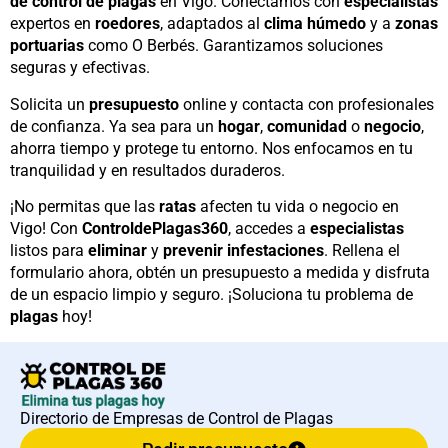
de control de plagas
en Vigo. Conectamos con
especialistas
expertos en
roedores
, adaptados al
clima húmedo
y a
zonas
portuarias
como O Berbés. Garantizamos soluciones
seguras y efectivas.
Solicita un
presupuesto
online y contacta con profesionales
de confianza. Ya sea para un
hogar
,
comunidad
o
negocio
,
ahorra tiempo y protege tu entorno. Nos enfocamos en tu
tranquilidad y en resultados duraderos.
¡No permitas que las
ratas
afecten tu vida o negocio en
Vigo! Con
ControldePlagas360
, accedes a
especialistas
listos para
eliminar
y
prevenir
infestaciones
. Rellena el
formulario ahora, obtén un presupuesto a medida y disfruta
de un espacio limpio y seguro. ¡Soluciona tu problema de
plagas
hoy!
Directorio de Empresas de Control de Plagas