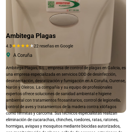
Ambitega Plagas
★
★
★
★
★
4.3
22 reseñas en Google
A Coruña
Ambitega Plagas, S.L., empresa de control de plagas en Galicia, es
una empresa especializada en servicios DDD de desinfección,
desinsectación, desratización y fumigación en A Coruña, Ourense,
Narón y Oleiros. La compañía y su equipo de profesionales
expertos ofrece soluciones de sanidad ambiental e higiene
ambiental con tratamientos fitosanitarios, control de legionella,
control de aves y tratamientos de la madera contra xilófagos
como termitas y carcoma. Sus técnicos especialistas realizan
eliminación de cucarachas, chinches, roedores, ratas, ratones,
hormigas, avispas y mosquitos mediante biocidas autorizados,