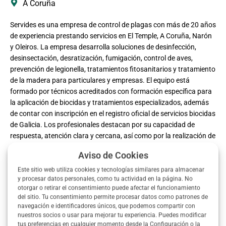
A Coruña
Servides es una empresa de control de plagas con más de 20 años
de experiencia prestando servicios en El Temple, A Coruña, Narón
y Oleiros. La empresa desarrolla soluciones de desinfección,
desinsectación, desratización, fumigación, control de aves,
prevención de legionella, tratamientos fitosanitarios y tratamiento
de la madera para particulares y empresas. El equipo está
formado por técnicos acreditados con formación específica para
la aplicación de biocidas y tratamientos especializados, además
de contar con inscripción en el registro oficial de servicios biocidas
de Galicia. Los profesionales destacan por su capacidad de
respuesta, atención clara y cercana, así como por la realización de
tratamientos de control de plagas adaptados a cada situación. La
Aviso de Cookies
compañía ofrece también tratamiento fitosanitario y servicios
orientados a distintos sectores.
Este sitio web utiliza cookies y tecnologías similares para almacenar
y procesar datos personales, como tu actividad en la página. No
otorgar o retirar el consentimiento puede afectar el funcionamiento
del sitio. Tu consentimiento permite procesar datos como patrones de
navegación e identificadores únicos, que podemos compartir con
nuestros socios o usar para mejorar tu experiencia. Puedes modificar
tus preferencias en cualquier momento desde la Configuración o la