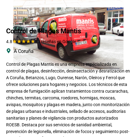
Control de Plagas Mantis
★
★
★
★
★
4.8
23 reseñas en Google
A Coruña
Control de Plagas Mantis es una empresa especializada en
control de plagas, desinfección, desinsectación y desratización en
A Coruña, Betanzos, Lugo, Ourense, Narón, Oleiros y Ferrol que
ofrece soluciones para hogares y negocios. Los técnicos de esta
empresa de fumigación aplican tratamientos contra cucarachas,
chinches, termitas, carcoma, roedores, hormigas, moscas,
avispas, mosquitos y plagas en madera, junto con monitorización
de plagas urbanas e industriales, sellado de accesos, auditorías
sanitarias y planes de vigilancia con productos autorizados
ROESB. Destaca por sus servicios de sanidad ambiental,
prevención de legionella, eliminación de focos y seguimiento post-