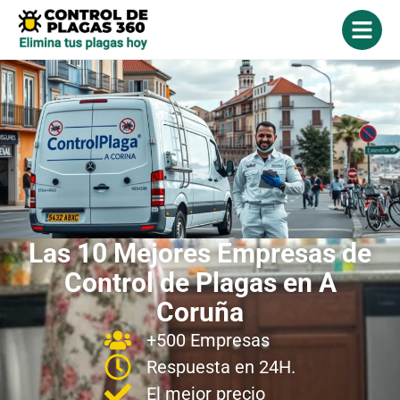
Las 10 Mejores Empresas de
Control de Plagas en A
Coruña
+500 Empresas
Respuesta en 24H.
El mejor precio