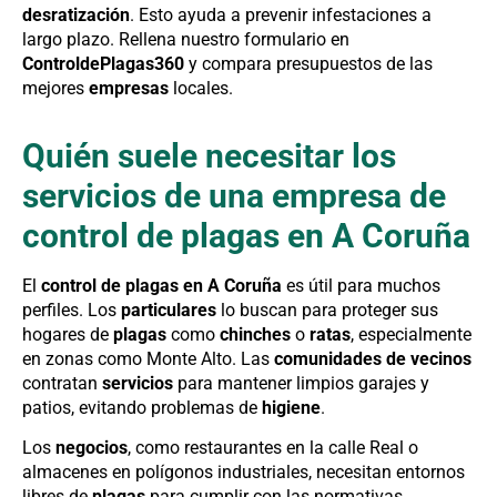
desratización
. Esto ayuda a prevenir infestaciones a
largo plazo. Rellena nuestro formulario en
ControldePlagas360
y compara presupuestos de las
mejores
empresas
locales.
Quién suele necesitar los
servicios de una empresa de
control de plagas en A Coruña
El
control de plagas en A Coruña
es útil para muchos
perfiles. Los
particulares
lo buscan para proteger sus
hogares de
plagas
como
chinches
o
ratas
, especialmente
en zonas como Monte Alto. Las
comunidades de vecinos
contratan
servicios
para mantener limpios garajes y
patios, evitando problemas de
higiene
.
Los
negocios
, como restaurantes en la calle Real o
almacenes en polígonos industriales, necesitan entornos
libres de
plagas
para cumplir con las normativas