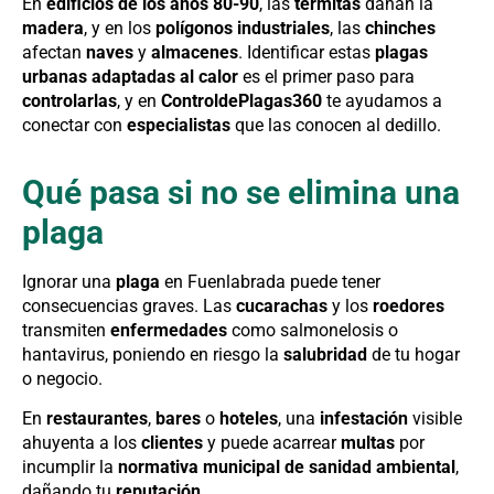
En
edificios de los años 80-90
, las
termitas
dañan la
madera
, y en los
polígonos industriales
, las
chinches
afectan
naves
y
almacenes
. Identificar estas
plagas
urbanas adaptadas al calor
es el primer paso para
controlarlas
, y en
ControldePlagas360
te ayudamos a
conectar con
especialistas
que las conocen al dedillo.
Qué pasa si no se elimina una
plaga
Ignorar una
plaga
en Fuenlabrada puede tener
consecuencias graves. Las
cucarachas
y los
roedores
transmiten
enfermedades
como salmonelosis o
hantavirus, poniendo en riesgo la
salubridad
de tu hogar
o negocio.
En
restaurantes
,
bares
o
hoteles
, una
infestación
visible
ahuyenta a los
clientes
y puede acarrear
multas
por
incumplir la
normativa municipal de sanidad ambiental
,
dañando tu
reputación
.