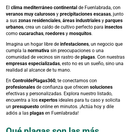
El
clima mediterráneo continental
de Fuenlabrada, con
veranos muy calurosos
y
precipitaciones escasas
, junto
a sus
zonas residenciales
,
áreas industriales
y
parques
urbanos
, crea un caldo de cultivo perfecto para
insectos
como
cucarachas
,
roedores
y
mosquitos
.
Imagina un hogar libre de
infestaciones
, un negocio que
cumpla la
normativa
sin preocupaciones o una
comunidad de vecinos sin rastro de
plagas
. Con nuestras
empresas especializadas
, esto no es un sueño, sino una
realidad al alcance de tu mano.
En
ControldePlagas360
, te conectamos con
profesionales
de confianza que ofrecen
soluciones
efectivas y personalizadas. Explora nuestro listado,
encuentra a los
expertos
ideales para tu caso y solicita
un
presupuesto
online en minutos. ¡Actúa hoy y dile
adiós a las
plagas
en Fuenlabrada!
Qué plagas son las más