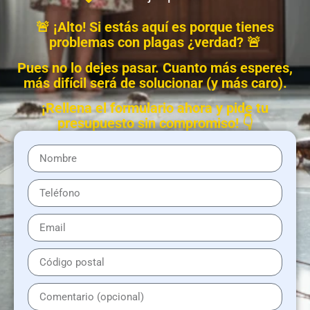
🚨 ¡Alto! Si estás aquí es porque tienes
problemas con plagas ¿verdad? 🚨
Pues no lo dejes pasar. Cuanto más esperes,
más difícil será de solucionar (y más caro).
¡Rellena el formulario ahora y pide tu
presupuesto sin compromiso! 👇