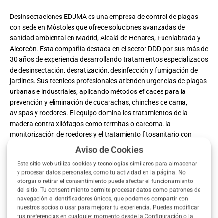
Desinsectaciones EDUMA es una empresa de control de plagas
con sede en Móstoles que ofrece soluciones avanzadas de
sanidad ambiental en Madrid, Alcalá de Henares, Fuenlabrada y
Alcorcón. Esta compañía destaca en el sector DDD por sus más de
30 años de experiencia desarrollando tratamientos especializados
de desinsectación, desratización, desinfección y fumigación de
jardines. Sus técnicos profesionales atienden urgencias de plagas
urbanas e industriales, aplicando métodos eficaces para la
prevención y eliminación de cucarachas, chinches de cama,
avispas y roedores. El equipo domina los tratamientos de la
madera contra xilófagos como termitas o carcoma, la
monitorización de roedores y el tratamiento fitosanitario con
productos autorizados inscritos en el ROESB. En internet, sus
Aviso de Cookies
clientes destacan la gran rapidez, discreción y profesionalidad de
Este sitio web utiliza cookies y tecnologías similares para almacenar
sus técnicos al emitir el certificado de control de plagas,
y procesar datos personales, como tu actividad en la página. No
ofreciendo atención personalizada y presupuesto con tarifas
otorgar o retirar el consentimiento puede afectar el funcionamiento
competitivas.
del sitio. Tu consentimiento permite procesar datos como patrones de
navegación e identificadores únicos, que podemos compartir con
nuestros socios o usar para mejorar tu experiencia. Puedes modificar
tus preferencias en cualquier momento desde la Configuración o la