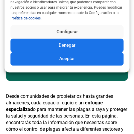
navegación e identificadores únicos, que podemos compartir con
casa o negocio? ¡Consigue
nuestros socios o usar para mejorar tu experiencia. Puedes modificar
aquí el mejor precio!
tus preferencias en cualquier momento desde la Configuración o la
Política de cookies
.
Pide ahora un presupuesto gratuito y
Configurar
encuentra una empresa de control de
plagas en tu zona
rápido y sin
Denegar
compromiso.
Aceptar
Pedir presupuesto
Desde comunidades de propietarios hasta grandes
almacenes, cada espacio requiere un
enfoque
especializad
o para mantener las plagas a raya y proteger
la salud y seguridad de las personas. En esta página,
encontrarás toda la información que necesitas sobre
cómo el control de plagas afecta a diferentes sectores y