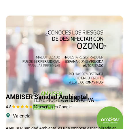
AMBISER Sanidad Ambiental
★
★
★
★
★
4.8
22 reseñas en Google
Valencia
AMBISER Sanidad Ambiental es una empresa especializada en