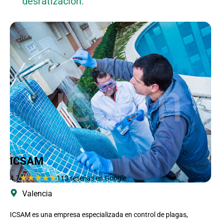
desratización.
ICSAM
★
★
★
★
★
4.7
113 reseñas en Google
Valencia
ICSAM es una empresa especializada en control de plagas,