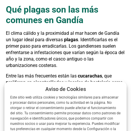
Qué plagas son las más
comunes en Gandía
El clima cálido y la proximidad al mar hacen de Gandía
un lugar ideal para diversas
plagas
. Identificarlas es el
primer paso para erradicarlas. Los gandienses suelen
enfrentarse a infestaciones que varían según la época del
año y la zona, como el casco antiguo o las
urbanizaciones costeras.
Entre las más frecuentes están las
cucarachas
, que
proliferan en alcantarillados y locales de hostelería cerca
del paseo marítimo. Los
mosquitos
abundan en verano,
Aviso de Cookies
especialmente cerca de humedales y arrozales. Las
Este sitio web utiliza cookies y tecnologías similares para almacenar
termitas
afectan estructuras de madera en edificios
y procesar datos personales, como tu actividad en la página. No
históricos, mientras que
ratas
se esconden en áreas
otorgar o retirar el consentimiento puede afectar el funcionamiento
del sitio. Tu consentimiento permite procesar datos como patrones de
portuarias y almacenes de alimentos.
navegación e identificadores únicos, que podemos compartir con
nuestros socios o usar para mejorar tu experiencia. Puedes modificar
Cucarachas
: Comunes en bares, restaurantes y
tus preferencias en cualquier momento desde la Configuración o la