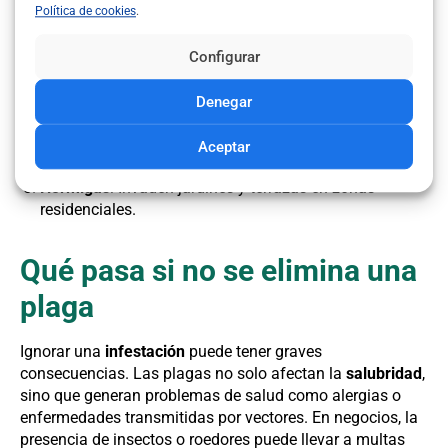
hogares con alta humedad.
Política de cookies
.
Mosquitos
: Activos en zonas húmedas como dunas y
marismas cercanas.
Configurar
Ratas
: Frecuentes en sistemas de saneamiento y
Denegar
espacios públicos.
Termitas
: Dañan madera en casas y palacios
Aceptar
antiguos.
Hormigas
: Invaden jardines y terrazas en zonas
residenciales.
Qué pasa si no se elimina una
plaga
Ignorar una
infestación
puede tener graves
consecuencias. Las plagas no solo afectan la
salubridad
,
sino que generan problemas de salud como alergias o
enfermedades transmitidas por vectores. En negocios, la
presencia de insectos o roedores puede llevar a multas