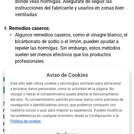
donde veas hormigas. Asegúrate de seguir las
instrucciones del fabricante y usarlos en zonas bien
ventiladas.
Remedios caseros
:
Algunos remedios caseros, como el vinagre blanco, el
bicarbonato de sodio o el limón, pueden ayudar a
repeler las hormigas. Sin embargo, estos métodos
suelen ser menos efectivos que los productos
profesionales.
Aviso de Cookies
Qué hacer si hay una plaga de
Este sitio web utiliza cookies y tecnologías similares para almacenar
hormigas
y procesar datos personales, como tu actividad en la página. No
otorgar o retirar el consentimiento puede afectar el funcionamiento
del sitio. Tu consentimiento permite procesar datos como patrones de
Si la infestación es grave o no logras controlarla por ti
navegación e identificadores únicos, que podemos compartir con
mismo, es hora de buscar ayuda profesional.
nuestros socios o usar para mejorar tu experiencia. Puedes modificar
tus preferencias en cualquier momento desde la Configuración o la
En
ControldePlagas360
, puedes encontrar empresas
Política de cookies
.
especializadas en control de plagas en tu ciudad. Los
expertos cuentan con herramientas y productos específicos