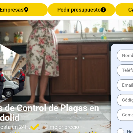
Empresas
Pedir presupuesto
C
 de Control de Plagas en
dolid
esta en 24H.
El mejor precio
He 