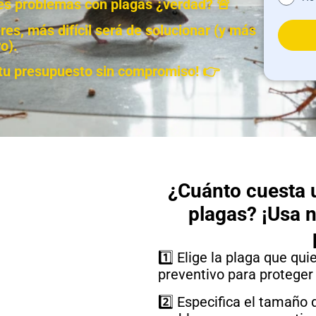
enes problemas con plagas ¿verdad? 🚨
es, más difícil será de solucionar (y más
o).
e tu presupuesto sin compromiso! 👉
¿Cuánto cuesta u
plagas? ¡Usa 
1️⃣ Elige la plaga que qui
preventivo para proteger
2️⃣ Especifica el tamaño 