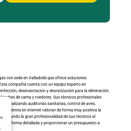
gas con sede en Valladolid que ofrece soluciones
. Esta compañía cuenta con un equipo experto en
nfección, desinsectación y desratización para la eliminación
chinches de cama y roedores. Sus técnicos profesionales
, realizando auditorías sanitarias, control de aves,
Los clientes en internet valoran de forma muy positiva la
destacando la gran profesionalidad de sus técnicos al
de
al de forma detallada y proporcionar un presupuesto a
s