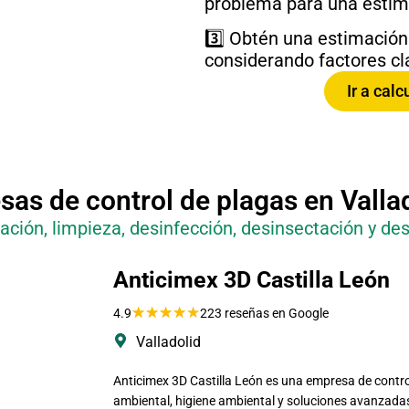
problema para una estim
3️⃣ Obtén una estimación
considerando factores cla
Ir a cal
as de control de plagas en
Valla
ación, limpieza, desinfección, desinsectación y des
Anticimex 3D Castilla León
★
★
★
★
★
4.9
223 reseñas en Google
Valladolid
Anticimex 3D Castilla León es una empresa de contro
ambiental, higiene ambiental y soluciones avanzada