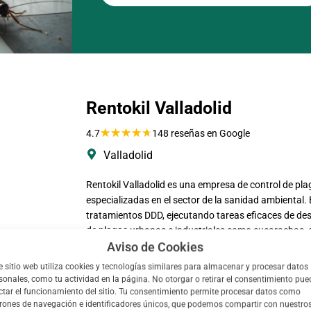
Rentokil Valladolid
★
★
★
★
★
4.7
148 reseñas en Google
Valladolid
Rentokil Valladolid es una empresa de control de pla
especializadas en el sector de la sanidad ambiental
tratamientos DDD, ejecutando tareas eficaces de desi
de plagas urbanas e industriales como cucarachas, 
Aviso de Cookies
aplican métodos avanzados con productos autorizados
prevención de legionella y monitorización de plagas. 
e sitio web utiliza cookies y tecnologías similares para almacenar y procesar datos
rapidez y la seriedad en el mantenimiento continuo, 
sonales, como tu actividad en la página. No otorgar o retirar el consentimiento pue
comunicar cada procedimiento de seguridad ambient
ctar el funcionamiento del sitio. Tu consentimiento permite procesar datos como
rones de navegación e identificadores únicos, que podemos compartir con nuestro
medida.