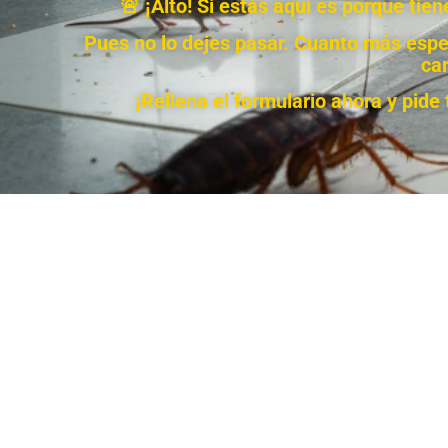
🚨 ¡Alto! Si estás aquí es porque ti
Pues no lo dejes pasar. Cuanto más esper
car
¡Rellena el formulario ahora y pid