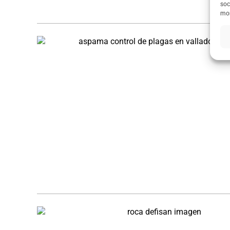
soc
mom